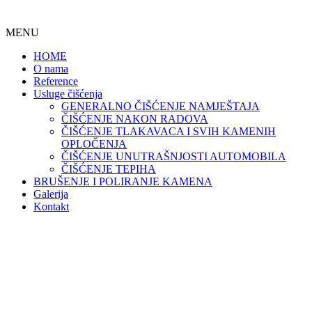
MENU
HOME
O nama
Reference
Usluge čišćenja
GENERALNO ČIŠĆENJE NAMJEŠTAJA
ČIŠĆENJE NAKON RADOVA
ČIŠĆENJE TLAKAVACA I SVIH KAMENIH
OPLOČENJA
ČIŠĆENJE UNUTRAŠNJOSTI AUTOMOBILA
ČIŠĆENJE TEPIHA
BRUŠENJE I POLIRANJE KAMENA
Galerija
Kontakt